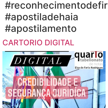
#reconhecimentodefi
#apostiladehaia
#apostilamento
CARTORIO DIGITAL