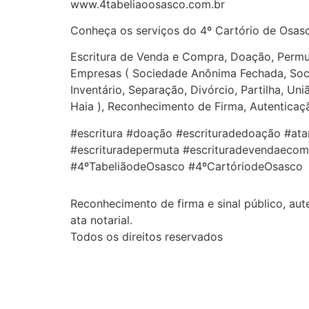
www.4tabeliaoosasco.com.br
Conheça os serviços do 4º Cartório de Osasc
Escritura de Venda e Compra, Doação, Permut
Empresas ( Sociedade Anônima Fechada, Soci
Inventário, Separação, Divórcio, Partilha, Un
Haia ), Reconhecimento de Firma, Autenticação,
#escritura #doação #escrituradedoação #ata
#escrituradepermuta #escrituradevendaecom
#4ºTabeliãodeOsasco #4ºCartóriodeOsasco
Reconhecimento de firma e sinal público, aute
ata notarial.
Todos os direitos reservados