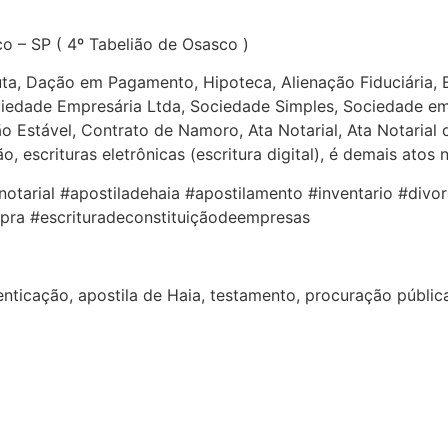
o – SP ( 4º Tabelião de Osasco )
a, Dação em Pagamento, Hipoteca, Alienação Fiduciária, E
edade Empresária Ltda, Sociedade Simples, Sociedade em N
ião Estável, Contrato de Namoro, Ata Notarial, Ata Notarial
 escrituras eletrônicas (escritura digital), é demais atos n
notarial #apostiladehaia #apostilamento #inventario #div
pra #escrituradeconstituiçãodeempresas
nticação, apostila de Haia, testamento, procuração pública, 