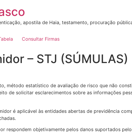
sasco
nticação, apostila de Haia, testamento, procuração pública, 
Tabela
Consultar Firmas
midor – STJ (SÚMULAS)
to, método estatístico de avaliação de risco que não const
ito de solicitar esclarecimentos sobre as informações pes
or é aplicável às entidades abertas de previdência comp
chadas.
rior respondem objetivamente pelos danos suportados pelo