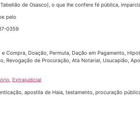
abelião de Osasco), o que lhe confere fé pública, imparcia
pe pelo
17-0359
a e Compra, Doação, Permuta, Dação em Pagamento, Hipotec
ção, Revogação de Procuração, Ata Notarial, Usucapião, Apo
ório
,
Extrajudicial
nticação, apostila de Haia, testamento, procuração pública, 