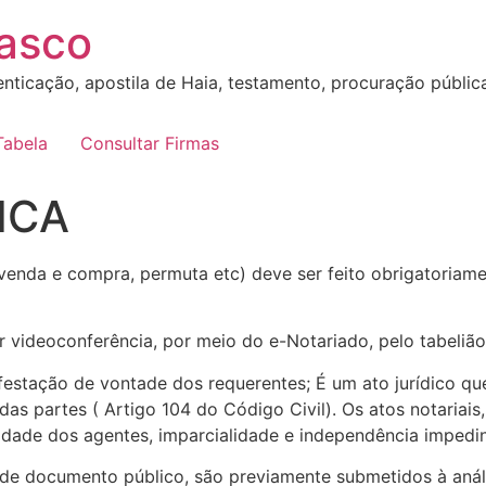
sasco
nticação, apostila de Haia, testamento, procuração pública, 
Tabela
Consultar Firmas
ICA
venda e compra, permuta etc) deve ser feito obrigatoriame
r videoconferência, por meio do e-Notariado, pelo tabelião
ifestação de vontade dos requerentes; É um ato jurídico que
 das partes ( Artigo 104 do Código Civil). Os atos notariai
idade dos agentes, imparcialidade e independência impedi
de documento público, são previamente submetidos à anális