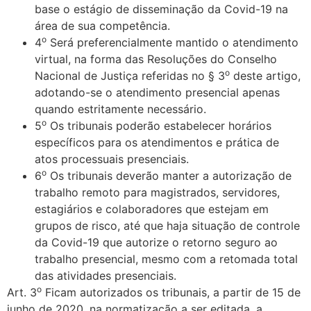
base o estágio de disseminação da Covid-19 na
área de sua competência.
o
4
Será preferencialmente mantido o atendimento
virtual, na forma das Resoluções do Conselho
o
Nacional de Justiça referidas no § 3
deste artigo,
adotando-se o atendimento presencial apenas
quando estritamente necessário.
o
5
Os tribunais poderão estabelecer horários
específicos para os atendimentos e prática de
atos processuais presenciais.
o
6
Os tribunais deverão manter a autorização de
trabalho remoto para magistrados, servidores,
estagiários e colaboradores que estejam em
grupos de risco, até que haja situação de controle
da Covid-19 que autorize o retorno seguro ao
trabalho presencial, mesmo com a retomada total
das atividades presenciais.
o
Art. 3
Ficam autorizados os tribunais, a partir de 15 de
junho de 2020, na normatização a ser editada, a