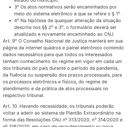
o
3
Os atos normativos serão encaminhados por
o
meio do sistema eletrônico a que se refere o § 1
.
o
4
Na hipótese de qualquer alteração da situação
o
o
descrita nos §§ 2
e 3
, o formulário deverá ser
atualizado e novamente encaminhado ao CNJ.
o
Art. 9
O Conselho Nacional de Justiça manterá em sua
página da
internet
quadros e painel eletrônico contendo
dados necessários para que todos os interessados
tenham conhecimento do regime em vigor em cada um
dos tribunais do país durante o período da pandemia,
da fluência ou suspensão dos prazos processuais, para
os processos eletrônicos e físicos, do regime de
atendimento e da prática de atos processuais no
respectivo tribunal.
Art. 10. Havendo necessidade, os tribunais poderão
voltar a aderir ao sistema de Plantão Extraordinário na
o
o
forma das Resoluções CNJ n
313/2020, n
314/2020 e
o
n
318/2020, em caso de recrudescimento ou nova