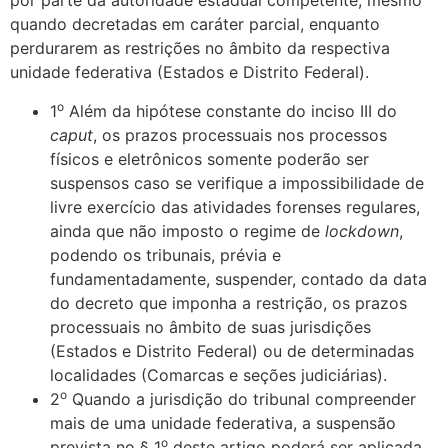
por parte da autoridade estadual competente, mesmo
quando decretadas em caráter parcial, enquanto
perdurarem as restrições no âmbito da respectiva
unidade federativa (Estados e Distrito Federal).
o
1
Além da hipótese constante do inciso III do
caput
, os prazos processuais nos processos
físicos e eletrônicos somente poderão ser
suspensos caso se verifique a impossibilidade de
livre exercício das atividades forenses regulares,
ainda que não imposto o regime de
lockdown
,
podendo os tribunais, prévia e
fundamentadamente, suspender, contado da data
do decreto que imponha a restrição, os prazos
processuais no âmbito de suas jurisdições
(Estados e Distrito Federal) ou de determinadas
localidades (Comarcas e seções judiciárias).
o
2
Quando a jurisdição do tribunal compreender
mais de uma unidade federativa, a suspensão
o
prevista no § 1
deste artigo poderá ser aplicada