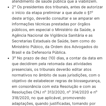
atendimento de saúde pública que a viabilizem.
o
2
Os presidentes dos tribunais, antes de autorizar
o
o início da etapa preliminar a que alude o §1
deste artigo, deverão consultar e se amparar em
informações técnicas prestadas por órgãos
públicos, em especial o Ministério da Saúde, a
Agência Nacional de Vigilância Sanitária e as
Secretarias Estaduais de Saúde, bem como do
Ministério Púbico, da Ordem dos Advogados do
Brasil e da Defensoria Pública.
o
3
No prazo de dez (10) dias, a contar da data em
que decidirem pela retomada das atividades
presenciais, os tribunais deverão editar atos
normativos no âmbito de suas jurisdições, com o
objetivo de estabelecer regras de biossegurança,
em consonância com esta Resolução e com as
o
o
o
Resoluções CNJ n
313/2020, n
314/2020 e n
318/2020, no que aplicável, promovendo
adaptações, quando justificadas, tomando por