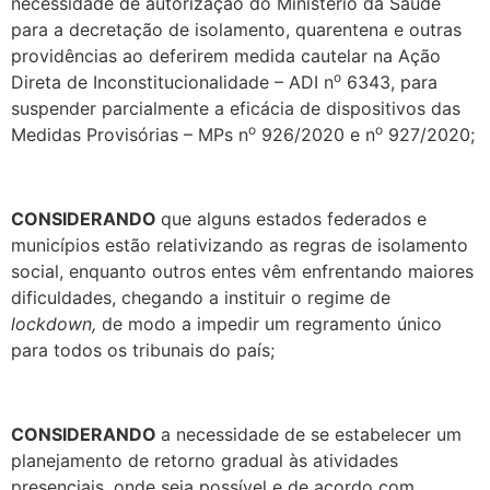
necessidade de autorização do Ministério da Saúde
para a decretação de isolamento, quarentena e outras
providências ao deferirem medida cautelar na Ação
o
Direta de Inconstitucionalidade – ADI n
6343, para
suspender parcialmente a eficácia de dispositivos das
o
o
Medidas Provisórias – MPs n
926/2020 e n
927/2020;
CONSIDERANDO
que alguns estados federados e
municípios estão relativizando as regras de isolamento
social, enquanto outros entes vêm enfrentando maiores
dificuldades, chegando a instituir o regime de
lockdown,
de modo a impedir um regramento único
para todos os tribunais do país;
CONSIDERANDO
a necessidade de se estabelecer um
planejamento de retorno gradual às atividades
presenciais, onde seja possível e de acordo com