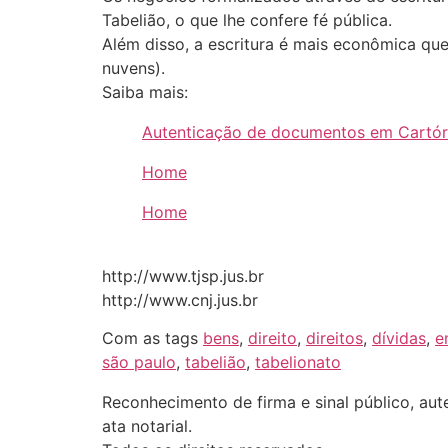
Tabelião, o que lhe confere fé pública.
Além disso, a escritura é mais econômica que
nuvens).
Saiba mais:
Autenticação de documentos em Cartóri
Home
Home
http://www.tjsp.jus.br
http://www.cnj.jus.br
Com as tags
bens
,
direito
,
direitos
,
dívidas
,
e
são paulo
,
tabelião
,
tabelionato
Reconhecimento de firma e sinal público, aute
ata notarial.