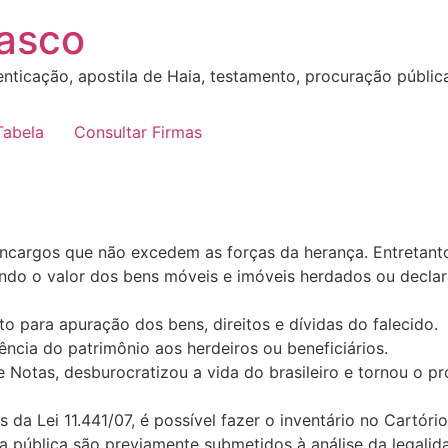
sasco
nticação, apostila de Haia, testamento, procuração pública, 
Tabela
Consultar Firmas
ncargos que não excedem as forças da herança. Entretanto
ndo o valor dos bens móveis e imóveis herdados ou declara
to para apuração dos bens, direitos e dívidas do falecido.
ência do patrimônio aos herdeiros ou beneficiários.
de Notas, desburocratizou a vida do brasileiro e tornou o p
da Lei 11.441/07, é possível fazer o inventário no Cartório
a pública são previamente submetidos à análise da legalida