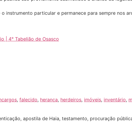
 o instrumento particular e permanece para sempre nos arqu
o | 4° Tabelião de Osasco
ncargos
,
falecido
,
herança
,
herdeiros
,
imóveis
,
inventário
,
m
nticação, apostila de Haia, testamento, procuração pública, 