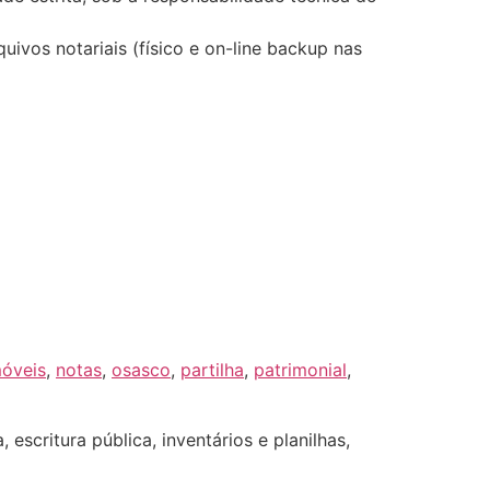
ivos notariais (físico e on-line backup nas
óveis
,
notas
,
osasco
,
partilha
,
patrimonial
,
escritura pública, inventários e planilhas,