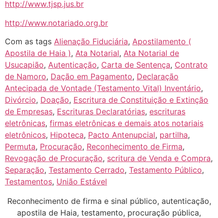
http://www.tjsp.jus.br
http://www.notariado.org.br
Com as tags
Alienação Fiduciária
,
Apostilamento (
Apostila de Haia )
,
Ata Notarial
,
Ata Notarial de
Usucapião
,
Autenticação
,
Carta de Sentença
,
Contrato
de Namoro
,
Dação em Pagamento
,
Declaração
Antecipada de Vontade (Testamento Vital) Inventário
,
Divórcio
,
Doação
,
Escritura de Constituição e Extinção
de Empresas
,
Escrituras Declaratórias
,
escrituras
eletrônicas
,
firmas eletrônicas e demais atos notariais
eletrônicos
,
Hipoteca
,
Pacto Antenupcial
,
partilha
,
Permuta
,
Procuração
,
Reconhecimento de Firma
,
Revogação de Procuração
,
scritura de Venda e Compra
,
Separação
,
Testamento Cerrado
,
Testamento Público
,
Testamentos
,
União Estável
Reconhecimento de firma e sinal público, autenticação,
apostila de Haia, testamento, procuração pública,