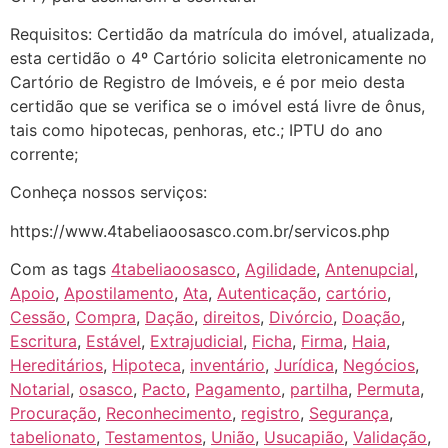
Requisitos: Certidão da matrícula do imóvel, atualizada,
esta certidão o 4º Cartório solicita eletronicamente no
Cartório de Registro de Imóveis, e é por meio desta
certidão que se verifica se o imóvel está livre de ônus,
tais como hipotecas, penhoras, etc.; IPTU do ano
corrente;
Conheça nossos serviços:
https://www.4tabeliaoosasco.com.br/servicos.php
Com as tags
4tabeliaoosasco
,
Agilidade
,
Antenupcial
,
Apoio
,
Apostilamento
,
Ata
,
Autenticação
,
cartório
,
Cessão
,
Compra
,
Dação
,
direitos
,
Divórcio
,
Doação
,
Escritura
,
Estável
,
Extrajudicial
,
Ficha
,
Firma
,
Haia
,
Hereditários
,
Hipoteca
,
inventário
,
Jurídica
,
Negócios
,
Notarial
,
osasco
,
Pacto
,
Pagamento
,
partilha
,
Permuta
,
Procuração
,
Reconhecimento
,
registro
,
Segurança
,
tabelionato
,
Testamentos
,
União
,
Usucapião
,
Validação
,